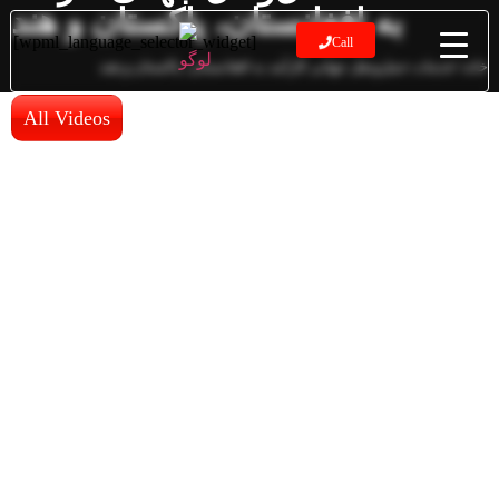
به افغانستان، پاکستان و هند
[wpml_language_selector_widget]
Call
خانه /خدمات حمل‌ونقل جهانی کارآمد به افغانستان، پاکستان و هند
All Videos