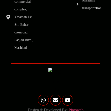
Maritime
commercial
transportation
complex,
Yasaman 1st
St., Bahar
crossroad,
Sadjad Blvd.,
Mashhad
Design & Developed By:
Pintoweb