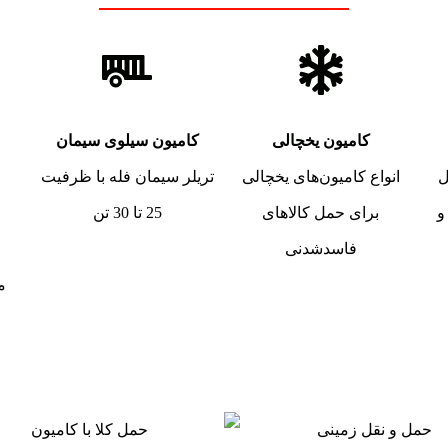
کامیون یخچالی
کامیون سیلوی سیمان
ل
انواع کامیون‌های یخچالی
تریلر سیمان فله با ظرفیت
و
برای حمل کالاهای
25 تا 30 تن
فاسدشدنی
م
ل و نقل بار به هر مقصدی
سرعت بالا برای مقاصد نزد