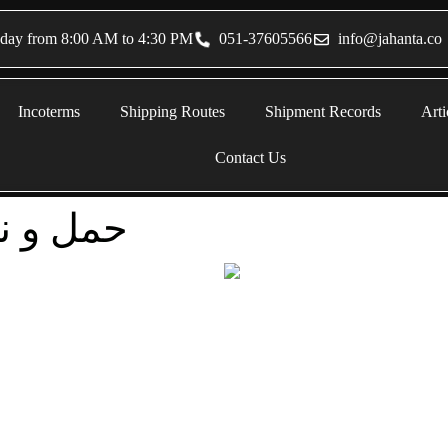
sday from 8:00 AM to 4:30 PM
051-37605566
info@jahanta.co
Incoterms
Shipping Routes
Shipment Records
Arti
Contact Us
حمل و نق
حمل و نقل جاده‌ای بین‌المللی 
زمینی، جهان ترابر انجام می‌شود.
وسایل نقلیه، اتوبوس‌ها، کامیون‌ه
برای انتقال مسافران و کالاها اس
می‌کند. برای استعلام قیمت و اطلاع از نرخ‌ها، لطفاً با ما تماس بگیرید.