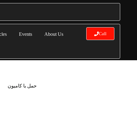
Call
cles
Events
About Us