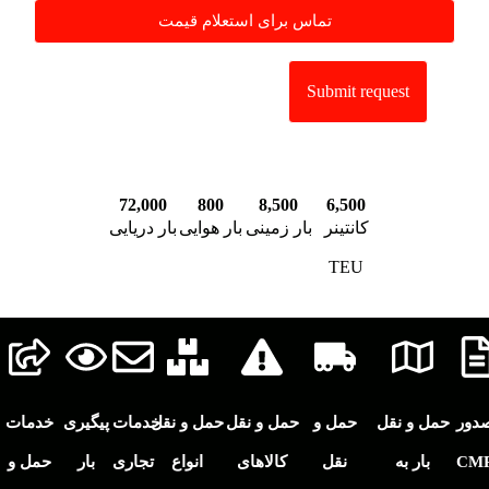
تماس برای استعلام قیمت
72,000
800
8,500
6,500
کانتینر
بار زمینی
بار هوایی
بار دریایی
TEU
دور
حمل و نقل
حمل و
حمل و نقل
حمل و نقل
خدمات
پیگیری
خدمات
CM
بار به
نقل
کالاهای
انواع
تجاری
بار
حمل و