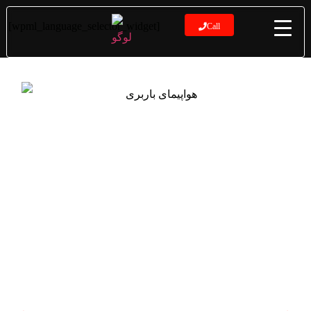
[wpml_language_selector_widget]
Call
حمل و نقل هوایی بین‌المللی
حمل و نقل هوایی بین‌المللی توسط بزرگترین و
معتبرترین شرکت حمل و نقل زمینی، جهان ترابر،
انجام می‌شود. حمل و نقل هوایی بین‌المللی یا حمل
بار هوایی، شامل استفاده از انواع مختلفی از
هواپیماها مانند هواپیماهای باری و مسافری است.
برای استعلام قیمت و اطلاعات تعرفه، لطفاً با ما
تماس بگیرید.