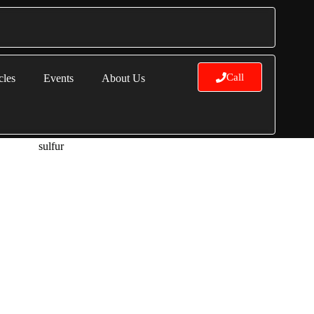
Call
cles
Events
About Us