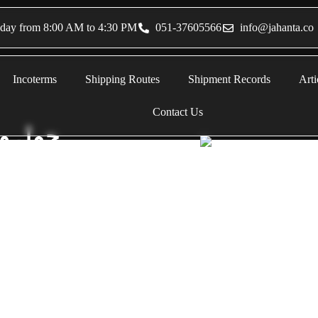
sday from 8:00 AM to 4:30 PM
051-37605566
info@jahanta.co
Incoterms
Shipping Routes
Shipment Records
Arti
Contact Us
حمل و 
ansportation