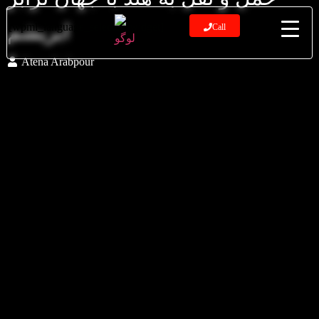
ابریشم
[wpml_language_selector_widget]
Call
Atena Arabpour