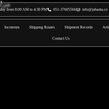
مزای
sday from 8:00 AM to 4:30 PM
051-37605566
info@jahanta.co
Incoterms
Shipping Routes
Shipment Records
Arti
Contact Us