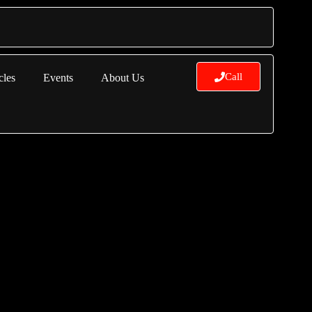
Call
cles
Events
About Us